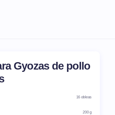
ara Gyozas de pollo
s
16 obleas
200 g