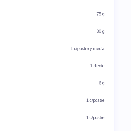
75 g
30 g
1 c/postre y media
1 diente
6 g
1 c/postre
1 c/postre