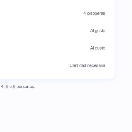
4 c/soperas
Al gusto
Al gusto
Cantidad necesaria
,
4
,
6
o
8
personas.