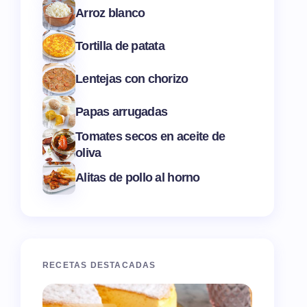
Arroz blanco
Tortilla de patata
Lentejas con chorizo
Papas arrugadas
Tomates secos en aceite de
oliva
Alitas de pollo al horno
RECETAS DESTACADAS