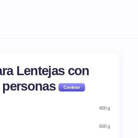
ara Lentejas con
personas
400 g
600 g