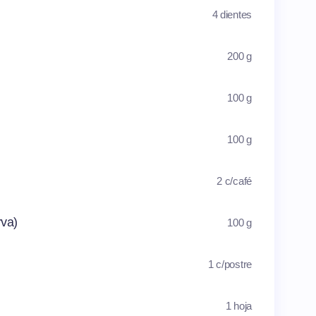
4 dientes
200 g
100 g
100 g
2 c/café
rva)
100 g
1 c/postre
1 hoja