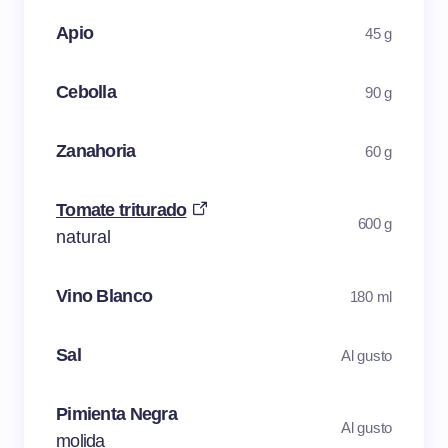
Apio
45 g
Cebolla
90 g
Zanahoria
60 g
Tomate triturado
600 g
natural
Vino Blanco
180 ml
Sal
Al gusto
Pimienta Negra
Al gusto
molida