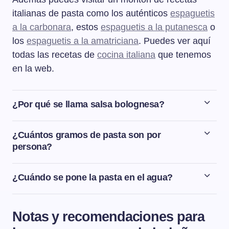
italianas de pasta como los auténticos
espaguetis
a la carbonara
, estos
espaguetis a la putanesca
o
los
espaguetis a la amatriciana
. Puedes ver aquí
todas las recetas de
cocina italiana
que tenemos
en la web.
¿Por qué se llama salsa bolognesa?
El nombre bolognesa viene de la ciudad de Bolonia, en
Italia. En italiano, el nombre de la salsa boloñesa es
¿Cuántos gramos de pasta son por
ragù bolognese. Ragù viene del francés ragoût, que
persona?
significa abrir el apetito.
La cantidad de pasta por persona para un adulto es de
entre 80 y 100 g y de entre 50 a 70 g para un niño.
¿Cuándo se pone la pasta en el agua?
La pasta se pone en el agua cuando el agua esté
hirviendo. Si ponemos la pasta con el agua fría nos va a
Notas y recomendaciones para
quedar la pasta mal cocida.