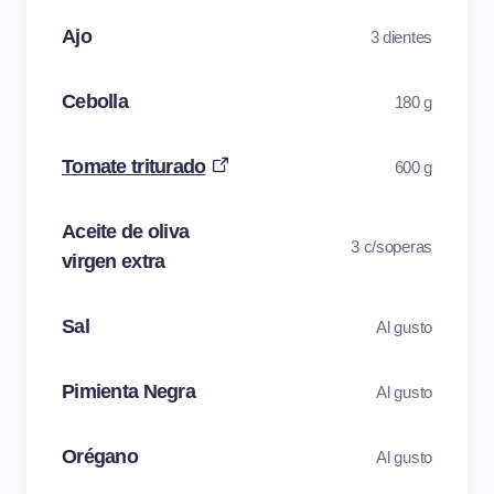
Ajo
3 dientes
Cebolla
180 g
Tomate triturado
600 g
Aceite de oliva
3 c/soperas
virgen extra
Sal
Al gusto
Pimienta Negra
Al gusto
Orégano
Al gusto