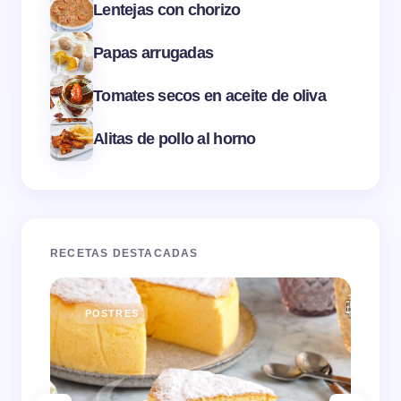
Lentejas con chorizo
Papas arrugadas
Tomates secos en aceite de oliva
Alitas de pollo al horno
RECETAS DESTACADAS
POSTRES
E