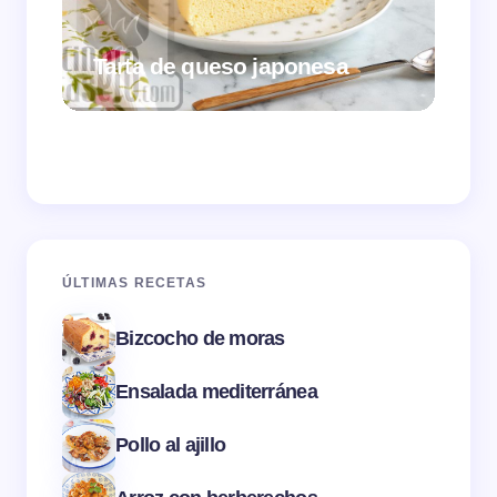
Tarta de queso japonesa
Cr
ÚLTIMAS RECETAS
Bizcocho de moras
Ensalada mediterránea
Pollo al ajillo