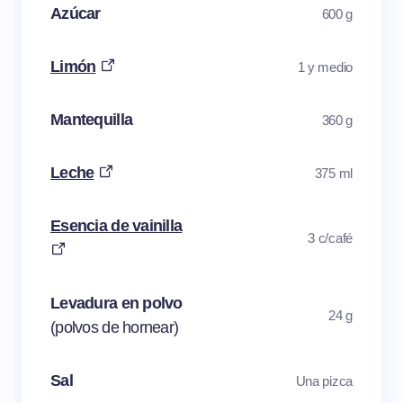
Azúcar
600 g
Limón
1 y medio
Mantequilla
360 g
Leche
375 ml
Esencia de vainilla
3 c/café
Levadura en polvo
24 g
(polvos de hornear)
Sal
Una pizca