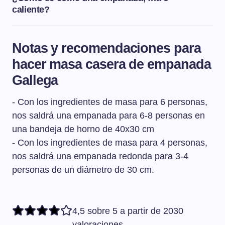
caliente?
Pues es cuestión de gustos. En nuestra casa nos gusta
tomarla templadita pero hay quién prefiere que esté
Notas y recomendaciones para
totalmente fría para comerla.
hacer masa casera de empanada
Gallega
- Con los ingredientes de masa para 6 personas,
nos saldrá una empanada para 6-8 personas en
una bandeja de horno de 40x30 cm
- Con los ingredientes de masa para 4 personas,
nos saldrá una empanada redonda para 3-4
personas de un diámetro de 30 cm.
4,5 sobre 5 a partir de 2030
valoraciones