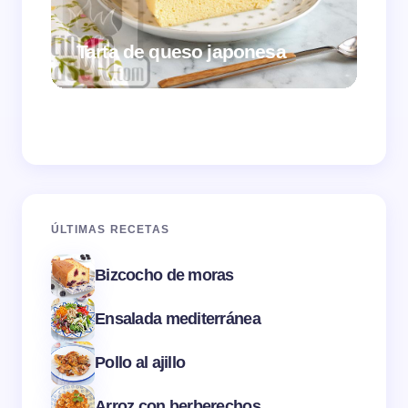
Tarta de queso japonesa
Cr
ÚLTIMAS RECETAS
Bizcocho de moras
Ensalada mediterránea
Pollo al ajillo
Arroz con berberechos