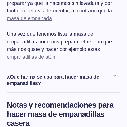
preparar ya que la hacemos sin levadura y por
tanto no necesita fermentar, al contrario que la
masa de empanada
.
Una vez que tenemos lista la masa de
empanadillas podemos preparar el relleno que
más nos guste y hacer por ejemplo estas
empanadillas de atún
.
¿Qué harina se usa para hacer masa de
empanadillas?
Para hacer esta masa de empanadillas se usa harina de
trigo normal. Es una masa muy rápida y fácil de preparar
Notas y recomendaciones para
que sirve tanto para hacer las empanadillas fritas como
hacer masa de empanadillas
al horno.
casera