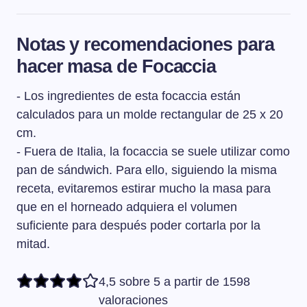
La focaccia es una especie de pan plano de origen
italiano cubierto de especias y otros ingredientes y que
Notas y recomendaciones para
puede tener hasta 3 cm de grosor. En italiano "focaccia"
hacer masa de Focaccia
significa "hogaza".
- Los ingredientes de esta focaccia están
calculados para un molde rectangular de 25 x 20
cm.
- Fuera de Italia, la focaccia se suele utilizar como
pan de sándwich. Para ello, siguiendo la misma
receta, evitaremos estirar mucho la masa para
que en el horneado adquiera el volumen
suficiente para después poder cortarla por la
mitad.
4,5 sobre 5 a partir de 1598
valoraciones