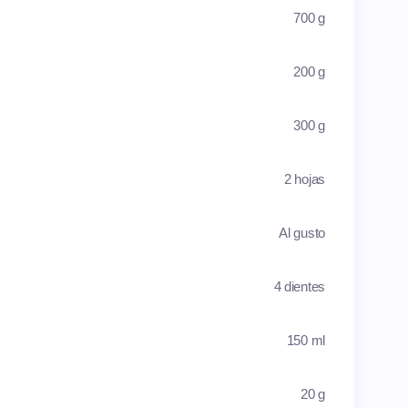
700 g
200 g
300 g
2 hojas
Al gusto
4 dientes
150 ml
20 g