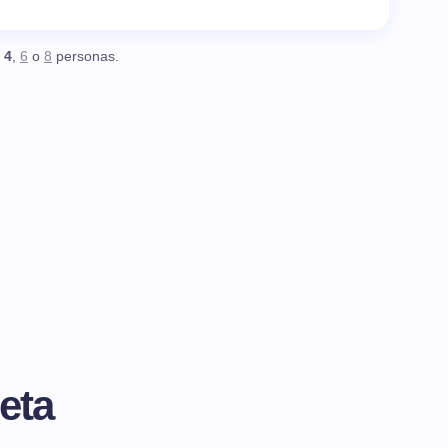
,
4
,
6
o
8
personas.
eta