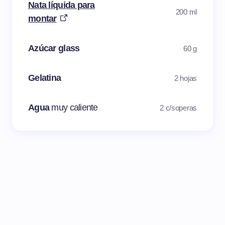
Nata líquida para
200 ml
montar
Azúcar glass
60 g
Gelatina
2 hojas
Agua
muy caliente
2 c/soperas