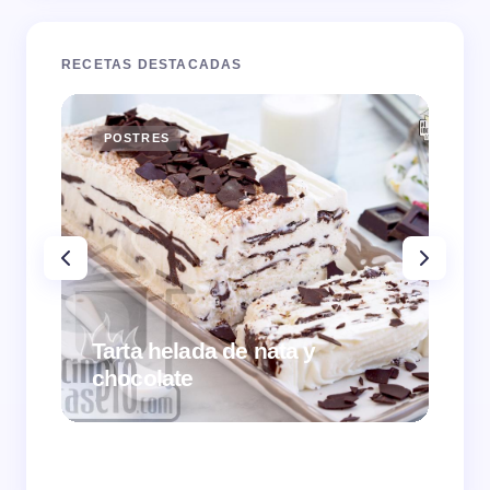
RECETAS DESTACADAS
POSTRES
E
Tarta helada de nata y
chocolate
Cr