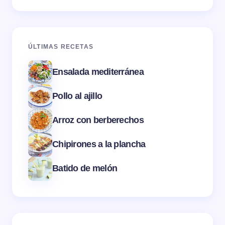
ÚLTIMAS RECETAS
Ensalada mediterránea
Pollo al ajillo
Arroz con berberechos
Chipirones a la plancha
Batido de melón