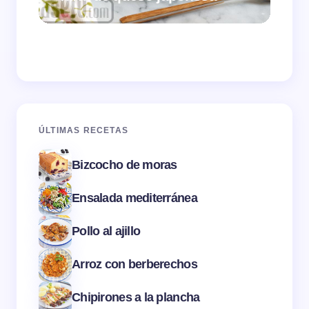
ÚLTIMAS RECETAS
Bizcocho de moras
Ensalada mediterránea
Pollo al ajillo
Arroz con berberechos
Chipirones a la plancha