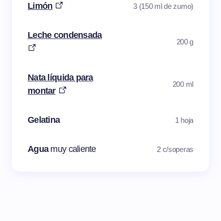
Limón
3 (150 ml de zumo)
Leche condensada
200 g
Nata líquida para
200 ml
montar
Gelatina
1 hoja
Agua
muy caliente
2 c/soperas