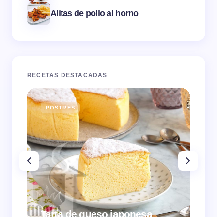
Alitas de pollo al horno
RECETAS DESTACADAS
POSTRES
E
Tarta de queso japonesa
Cr