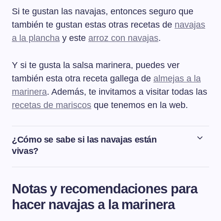
Si te gustan las navajas, entonces seguro que
también te gustan estas otras recetas de
navajas
a la plancha
y este
arroz con navajas
.
Y si te gusta la salsa marinera, puedes ver
también esta otra receta gallega de
almejas a la
marinera
. Además, te invitamos a visitar todas las
recetas de mariscos
que tenemos en la web.
¿Cómo se sabe si las navajas están
vivas?
Para saber que las navajas están vivas tenemos que
fijarnos en dos aspectos. Lo primero en que la concha
Notas y recomendaciones para
no esté rota, si la concha está rota hay que desechar
hacer navajas a la marinera
esa navaja. Y la otra cuestión es comprobar que se
mueven al tocarlas, si la navaja no se mueve significa