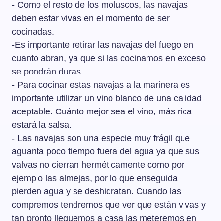
- Como el resto de los moluscos, las navajas
que está muerta y también debemos desecharla. Una
vez nos pongamos a cocinarlas, desecharemos las
deben estar vivas en el momento de ser
navajas que no se abran.
cocinadas.
-Es importante retirar las navajas del fuego en
cuanto abran, ya que si las cocinamos en exceso
se pondrán duras.
- Para cocinar estas navajas a la marinera es
importante utilizar un vino blanco de una calidad
aceptable. Cuánto mejor sea el vino, más rica
estará la salsa.
- Las navajas son una especie muy frágil que
aguanta poco tiempo fuera del agua ya que sus
valvas no cierran herméticamente como por
ejemplo las almejas, por lo que enseguida
pierden agua y se deshidratan. Cuando las
compremos tendremos que ver que están vivas y
tan pronto lleguemos a casa las meteremos en