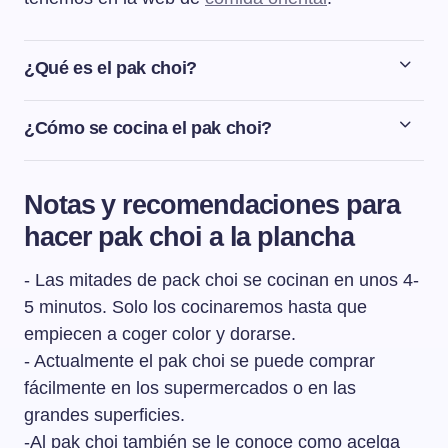
¿Qué es el pak choi?
El pak choi se parece a una acelga pero en realidad es
una col de origen asiático y también se le conoce con el
¿Cómo se cocina el pak choi?
nombre de acelga china.
La mejor manera de cocinar el pak choi o col china es
sometiéndola a tiempos de cocción cortos como por
Notas y recomendaciones para
ejemplo un salteado o a la plancha.
hacer pak choi a la plancha
- Las mitades de pack choi se cocinan en unos 4-
5 minutos. Solo los cocinaremos hasta que
empiecen a coger color y dorarse.
- Actualmente el pak choi se puede comprar
fácilmente en los supermercados o en las
grandes superficies.
-Al pak choi también se le conoce como acelga