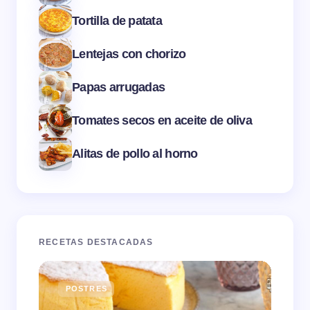
Tortilla de patata
Lentejas con chorizo
Papas arrugadas
Tomates secos en aceite de oliva
Alitas de pollo al horno
RECETAS DESTACADAS
POSTRES
E