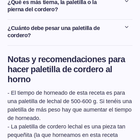
el cordero solamente añadiéndole sal y colocando agua
¿Qué es más tierna, la paletilla o la
en el fondo de la fuente de barro donde se asa. En los
pierna del cordero?
hornos de leña de los asadones castellanos, asan el
La paletilla es la pata delantera del cordero y es mucho
cordero durante unas 4 horas, 2 horas por cada lado del
más tierna que la pierna que es la pata trasera. La
¿Cuánto debe pesar una paletilla de
cordero.
paletilla tienen menos carne y más hueso y eso hace
cordero?
que sea mucho más jugosa que la pierna.
Una paletilla de cordero lechal debe pesar alrededor de
los 500 a 600 g, mientras que una pierna de cordero
Notas y recomendaciones para
lechal pesa alrededor de los 700-800 g.
hacer paletilla de cordero al
horno
- El tiempo de horneado de esta receta es para
una paletilla de lechal de 500-600 g. Si tenéis una
paletilla de más peso hay que aumentar el tiempo
de horneado.
- La paletilla de cordero lechal es una pieza tan
pequeñita (la que horneamos en esta receta