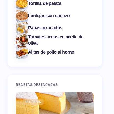
Tortilla de patata
Lentejas con chorizo
Papas arrugadas
Tomates secos en aceite de
oliva
Alitas de pollo al horno
RECETAS DESTACADAS
POSTRES
ENTR