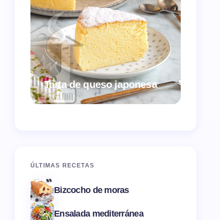
Croqu
Tarta de queso japonesa
ques
ÚLTIMAS RECETAS
Bizcocho de moras
Ensalada mediterránea