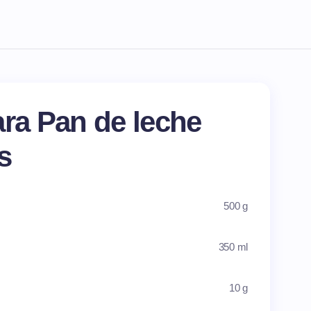
ara Pan de leche
s
500 g
350 ml
10 g