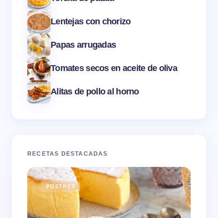
Lentejas con chorizo
Papas arrugadas
Tomates secos en aceite de oliva
Alitas de pollo al horno
RECETAS DESTACADAS
POSTRES
E