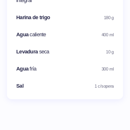
integral
Harina de trigo
180 g
Agua
caliente
400 ml
Levadura
seca
10 g
Agua
fría
300 ml
Sal
1 c/sopera