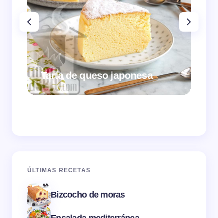
Tarta de queso japonesa
Cr
ÚLTIMAS RECETAS
Bizcocho de moras
Ensalada mediterránea