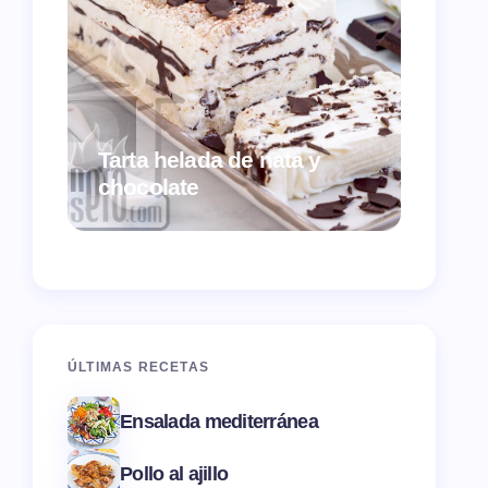
Tarta helada de nata y
Croqu
chocolate
ques
ÚLTIMAS RECETAS
Ensalada mediterránea
Pollo al ajillo