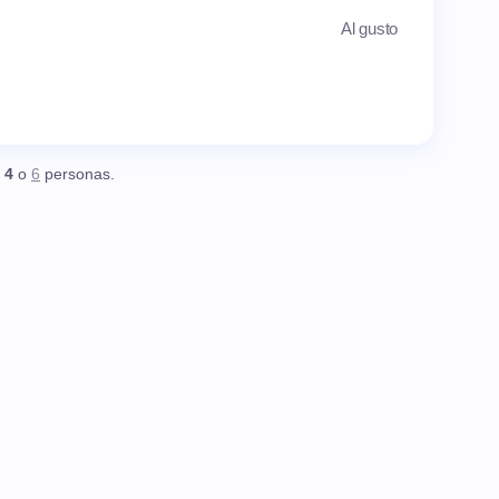
Al gusto
,
4
o
6
personas.