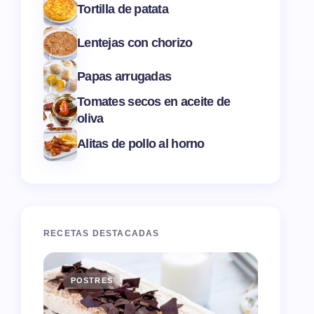
Tortilla de patata
Lentejas con chorizo
Papas arrugadas
Tomates secos en aceite de
oliva
Alitas de pollo al horno
RECETAS DESTACADAS
POSTRES
ENTR