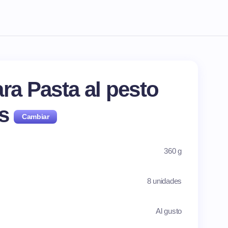
ra Pasta al pesto
as
360 g
8 unidades
Al gusto