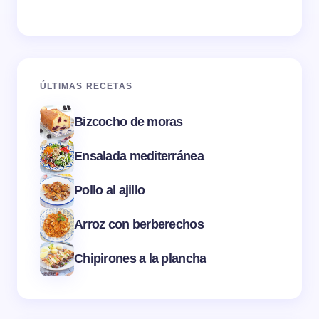
ÚLTIMAS RECETAS
Bizcocho de moras
Ensalada mediterránea
Pollo al ajillo
Arroz con berberechos
Chipirones a la plancha