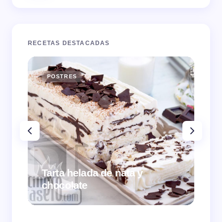
RECETAS DESTACADAS
POSTRES
E
Tarta helada de nata y
chocolate
Cr