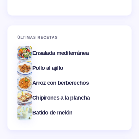
ÚLTIMAS RECETAS
Ensalada mediterránea
Pollo al ajillo
Arroz con berberechos
Chipirones a la plancha
Batido de melón