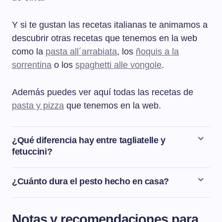
Y si te gustan las recetas italianas te animamos a
descubrir otras recetas que tenemos en la web
como la
pasta all´arrabiata
, los
ñoquis a la
sorrentina
o los
spaghetti alle vongole
.
Además puedes ver aquí todas las recetas de
pasta y pizza
que tenemos en la web.
¿Qué diferencia hay entre tagliatelle y
fetuccini?
La diferencia entre los tagliatelle (tallarines) y los
fettuccini es que que los dos son fideos planos y largos
¿Cuánto dura el pesto hecho en casa?
pero los fettuccini son un poco más estrechos que los
La salsa pesto dura bien guardada en la nevera dentro
tagliatelle. Podemos decir que el fettuccini es un corte
de un táper o un recipiente bien cerrado unos 2-3 días.
parecido al spaguetti pero en vez de circular, es plano.
Notas y recomendaciones para