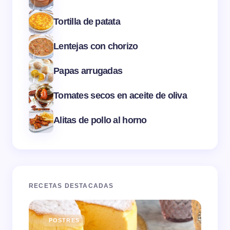
Tortilla de patata
Lentejas con chorizo
Papas arrugadas
Tomates secos en aceite de oliva
Alitas de pollo al horno
RECETAS DESTACADAS
POSTRES
E