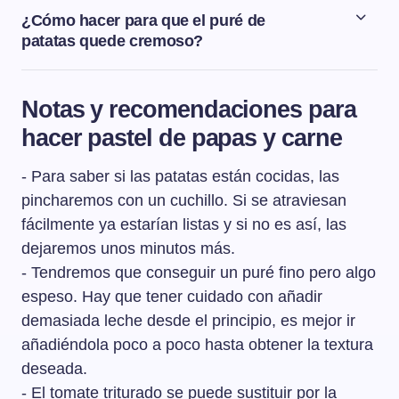
¿Cómo hacer para que el puré de
patatas quede cremoso?
Para que el puré de patata o puré de papa nos quede
cremoso tendremos que añadir mantequilla a la mezcla
Notas y recomendaciones para
del puré. Cuanta más cantidad de mantequilla, más
hacer pastel de papas y carne
cremoso nos quedará el puré.
- Para saber si las patatas están cocidas, las
pincharemos con un cuchillo. Si se atraviesan
fácilmente ya estarían listas y si no es así, las
dejaremos unos minutos más.
- Tendremos que conseguir un puré fino pero algo
espeso. Hay que tener cuidado con añadir
demasiada leche desde el principio, es mejor ir
añadiéndola poco a poco hasta obtener la textura
deseada.
- El tomate triturado se puede sustituir por la