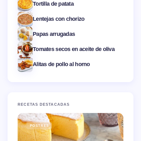
Tortilla de patata
Lentejas con chorizo
Papas arrugadas
Tomates secos en aceite de oliva
Alitas de pollo al horno
RECETAS DESTACADAS
POSTRES
E