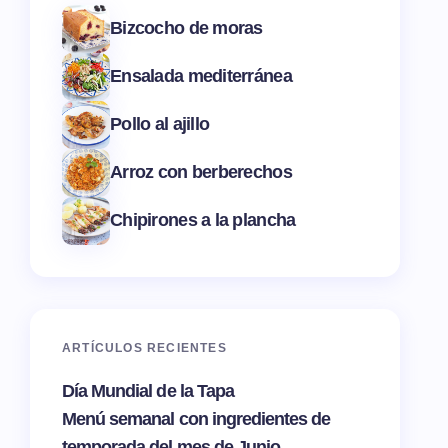
Bizcocho de moras
Ensalada mediterránea
Pollo al ajillo
Arroz con berberechos
Chipirones a la plancha
ARTÍCULOS RECIENTES
Día Mundial de la Tapa
Menú semanal con ingredientes de
temporada del mes de Junio