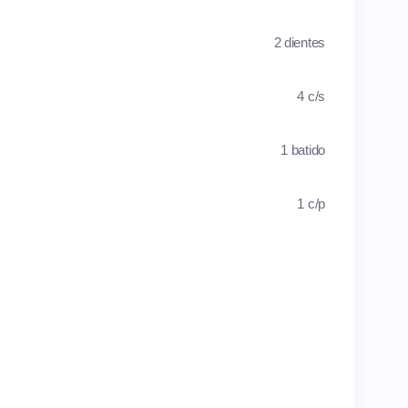
2 dientes
4 c/s
1 batido
1 c/p