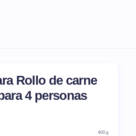
ara Rollo de carne
 para
4
personas
400 g