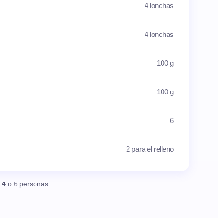
4 lonchas
4 lonchas
100 g
100 g
6
2 para el relleno
,
4
o
6
personas.