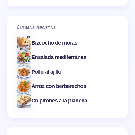
ÚLTIMAS RECETAS
Bizcocho de moras
Ensalada mediterránea
Pollo al ajillo
Arroz con berberechos
Chipirones a la plancha