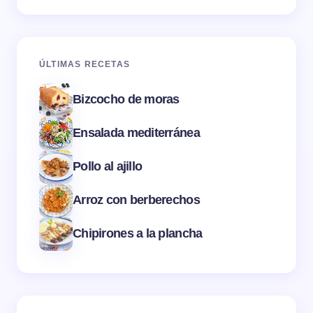
ÚLTIMAS RECETAS
Bizcocho de moras
Ensalada mediterránea
Pollo al ajillo
Arroz con berberechos
Chipirones a la plancha