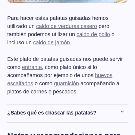
Para hacer estas patatas guisadas hemos
utilizado un
caldo de verduras casero
pero
también podemos utilizar un
caldo de pollo
o
incluso un
caldo de jamón
.
Este plato de patatas guisadas nos puede servir
como
entrante
, como plato único si lo
acompañamos por ejemplo de unos
huevos
escalfados
o como
guarnición
acompañando a
platos de carnes o pescados.
¿Sabes qué es chascar las patatas?
Chascar las patatas es una forma de cortar patatas, de
manera que arrancamos la patata en vez de darle un