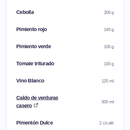
Cebolla
200 g
Pimiento rojo
140 g
Pimiento verde
100 g
Tomate triturado
100 g
Vino Blanco
120 ml
Caldo de verduras
500 ml
casero
Pimentón Dulce
2 c/café