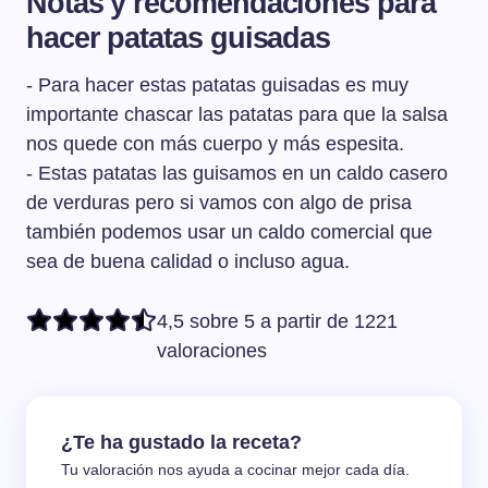
Notas y recomendaciones para
corte limpio. Se hace hundiendo el cuchillo en la patata
hacer patatas guisadas
y sin llegar a hacer un corte limpio, tirar de la patata para
arrancarla. De esta manera la patata va a soltar almidón
- Para hacer estas patatas guisadas es muy
al cocinarse y eso va hacer engordar la salsa de un
guiso.
importante chascar las patatas para que la salsa
nos quede con más cuerpo y más espesita.
- Estas patatas las guisamos en un caldo casero
de verduras pero si vamos con algo de prisa
también podemos usar un caldo comercial que
sea de buena calidad o incluso agua.
4,5 sobre 5 a partir de 1221
valoraciones
¿Te ha gustado la receta?
Tu valoración nos ayuda a cocinar mejor cada día.