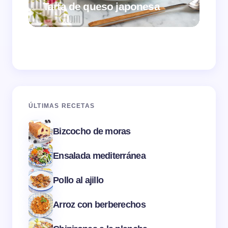
Tarta de queso japonesa
Cr
ÚLTIMAS RECETAS
Bizcocho de moras
Ensalada mediterránea
Pollo al ajillo
Arroz con berberechos