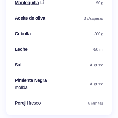
Mantequilla
90 g
Aceite de oliva
3 c/soperas
Cebolla
300 g
Leche
750 ml
Sal
Al gusto
Pimienta Negra
Al gusto
molida
Perejil
fresco
6 ramitas