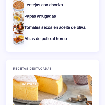
Lentejas con chorizo
Papas arrugadas
Tomates secos en aceite de oliva
Alitas de pollo al horno
RECETAS DESTACADAS
POSTRES
E