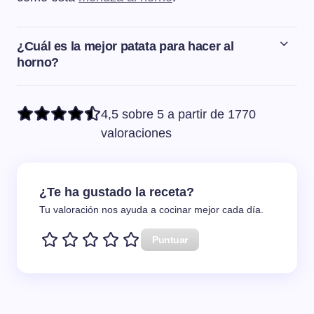
¿Cuál es la mejor patata para hacer al
horno?
Las patatas que se recomiendan para hacer asadas al
horno son las patatas más harinosas, que se quedan
4,5 sobre 5 a partir de 1770
blanditas pero no se deshacen, como por ejemplo las de
valoraciones
la variedad Kennebec.
¿Te ha gustado la receta?
Tu valoración nos ayuda a cocinar mejor cada día.
Puntuar