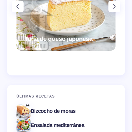
Tarta de queso japonesa
Cr
ÚLTIMAS RECETAS
Bizcocho de moras
Ensalada mediterránea