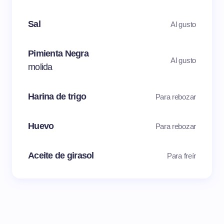
Sal
Al gusto
Pimienta Negra
Al gusto
molida
Harina de trigo
Para rebozar
Huevo
Para rebozar
Aceite de girasol
Para freír