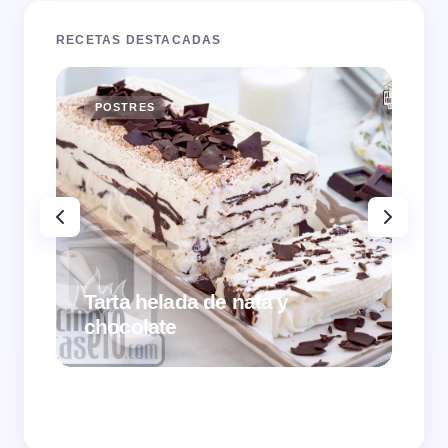
RECETAS DESTACADAS
POSTRES
E
Tarta helada de nata y
chocolate
Cr