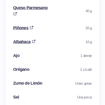
Queso Parmesano
40 g
Piñones
20 g
Albahaca
10 g
Ajo
1 diente
Orégano
2 c/café
Zumo de Limón
Unas gotas
Sal
Una pizca