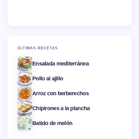
ÚLTIMAS RECETAS
Ensalada mediterránea
Pollo al ajillo
Arroz con berberechos
Chipirones a la plancha
Batido de melón