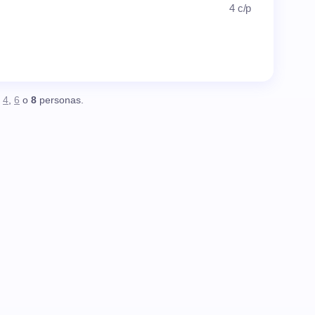
4 c/p
,
4
,
6
o
8
personas.