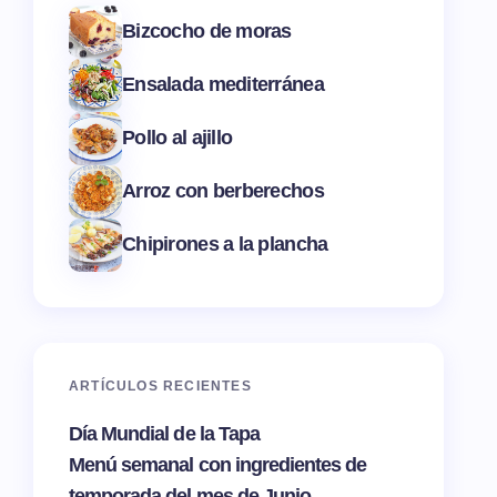
Bizcocho de moras
Ensalada mediterránea
Pollo al ajillo
Arroz con berberechos
Chipirones a la plancha
ARTÍCULOS RECIENTES
Día Mundial de la Tapa
Menú semanal con ingredientes de
temporada del mes de Junio