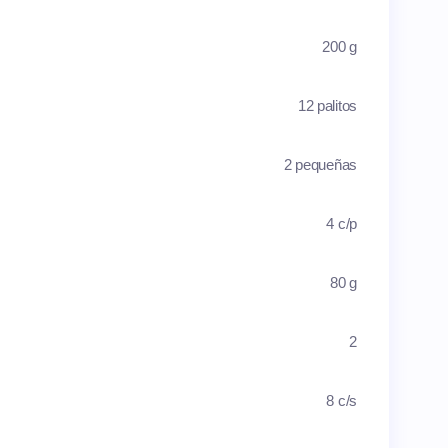
200 g
12 palitos
2 pequeñas
4 c/p
80 g
2
8 c/s