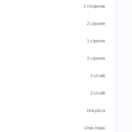
2 c/soperas
2 c/postre
1 c/postre
2 c/postre
2 c/café
2 c/café
Una pizca
Unas hojas