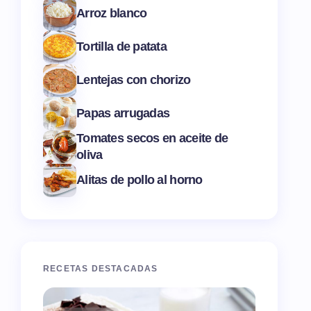
Arroz blanco
Tortilla de patata
Lentejas con chorizo
Papas arrugadas
Tomates secos en aceite de
oliva
Alitas de pollo al horno
RECETAS DESTACADAS