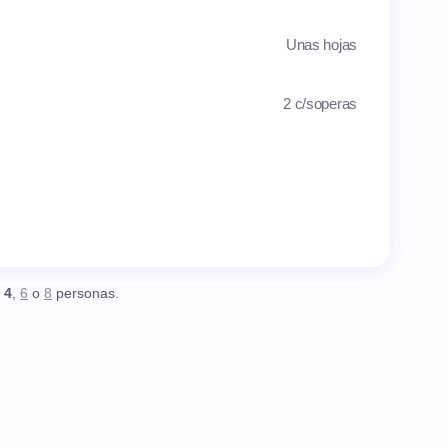
Unas hojas
2 c/soperas
,
4
,
6
o
8
personas.