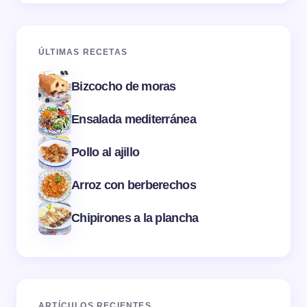
ÚLTIMAS RECETAS
Bizcocho de moras
Ensalada mediterránea
Pollo al ajillo
Arroz con berberechos
Chipirones a la plancha
ARTÍCULOS RECIENTES