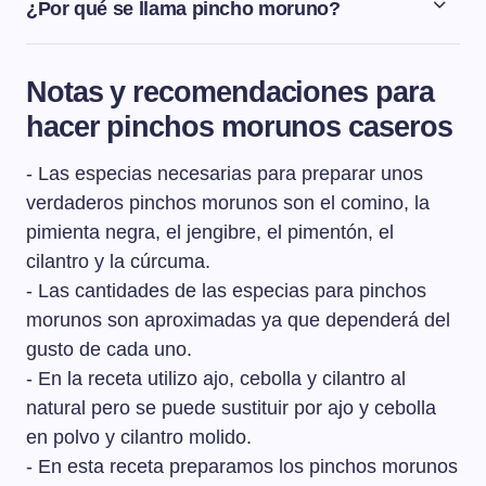
¿Por qué se llama pincho moruno?
El nombre de pincho moruno tiene su origen en la
tradición de este pincho en los países del norte de
Notas y recomendaciones para
África, donde se elabora con carne de cordero por la
hacer pinchos morunos caseros
prohibición de comer cerdo.
- Las especias necesarias para preparar unos
verdaderos pinchos morunos son el comino, la
pimienta negra, el jengibre, el pimentón, el
cilantro y la cúrcuma.
- Las cantidades de las especias para pinchos
morunos son aproximadas ya que dependerá del
gusto de cada uno.
- En la receta utilizo ajo, cebolla y cilantro al
natural pero se puede sustituir por ajo y cebolla
en polvo y cilantro molido.
- En esta receta preparamos los pinchos morunos