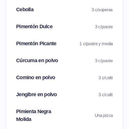
Cebolla
3 c/soperas
Pimentón Dulce
3 c/postre
Pimentón Picante
1 c/postre y media
Cúrcuma en polvo
3 c/postre
Comino en polvo
3 c/café
Jengibre en polvo
3 c/café
Pimienta Negra
Una pizca
Molida