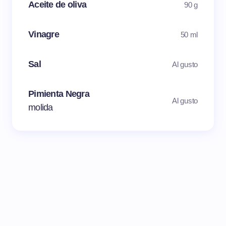
Aceite de oliva
90 g
Vinagre
50 ml
Sal
Al gusto
Pimienta Negra
Al gusto
molida