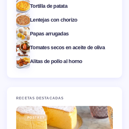
Tortilla de patata
Lentejas con chorizo
Papas arrugadas
Tomates secos en aceite de oliva
Alitas de pollo al horno
RECETAS DESTACADAS
POSTRES
E