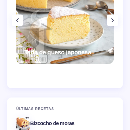
Tarta de queso japonesa
Cr
ÚLTIMAS RECETAS
Bizcocho de moras