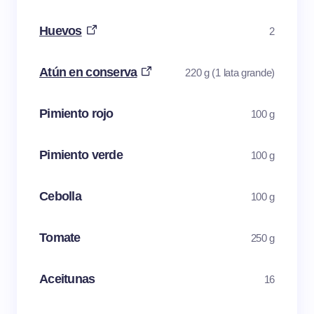
Huevos
2
Atún en conserva
220 g (1 lata grande)
Pimiento rojo
100 g
Pimiento verde
100 g
Cebolla
100 g
Tomate
250 g
Aceitunas
16