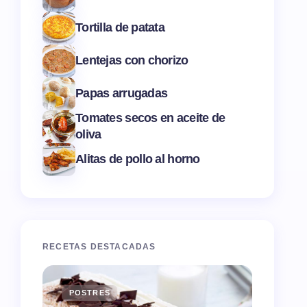
Tortilla de patata
Lentejas con chorizo
Papas arrugadas
Tomates secos en aceite de
oliva
Alitas de pollo al horno
RECETAS DESTACADAS
POSTRES
ENTR