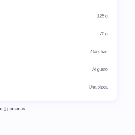
125 g
70 g
2 lonchas
Al gusto
Una pizca
o
4
personas.