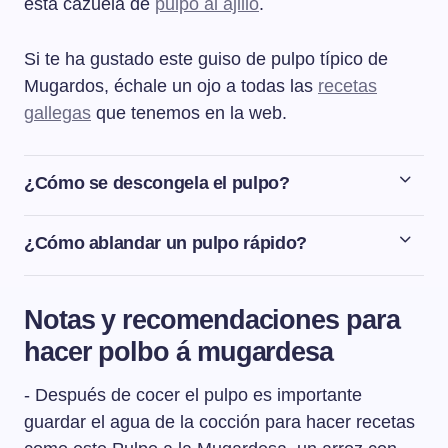
esta cazuela de
pulpo al ajillo
.
Si te ha gustado este guiso de pulpo típico de
Mugardos, échale un ojo a todas las
recetas
gallegas
que tenemos en la web.
¿Cómo se descongela el pulpo?
Para descongelar el pulpo, lo sacaremos del congelador
con 24 horas de antelación y lo dejaremos descongelar
¿Cómo ablandar un pulpo rápido?
lentamente en la nevera. Preferiblemente lo
Para cocinar el pulpo y que nos quede tierno hace falta
colocaremos en un recipiente amplio con una rejilla
romperle las fibras. Para ello es necesario congelarlo
debajo, para que no esté en contacto con el agua de la
Notas y recomendaciones para
durante 2 o 3 días. Si no disponemos de ese tiempo
congelación.
hacer polbo á mugardesa
para congelarlo, la única opción sería hacerlo como se
hacía antiguamente, golpeándolo contra una superficie
- Después de cocer el pulpo es importante
dura durante unos minutos. Lo que en Galicia se conoce
como mazar el pulpo. Existe una tradición marinera que
guardar el agua de la cocción para hacer recetas
dice que hay que mazarlo 33 veces para que quede