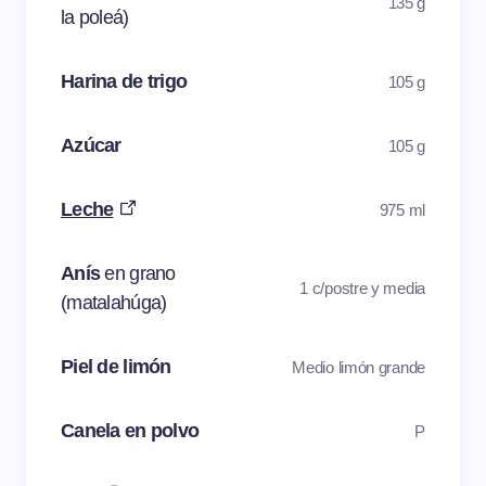
135 g
la poleá)
Harina de trigo
105 g
Azúcar
105 g
Leche
975 ml
Anís
en grano
1 c/postre y media
(matalahúga)
Piel de limón
Medio limón grande
Canela en polvo
P