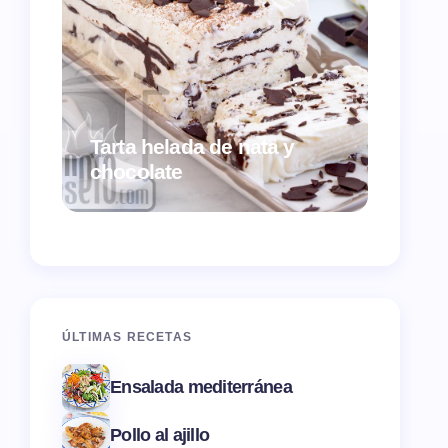
Tarta helada de nata y
Croqu
chocolate
ques
ÚLTIMAS RECETAS
Ensalada mediterránea
Pollo al ajillo