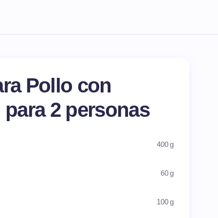
ara Pollo con
l para 2 personas
400 g
60 g
100 g