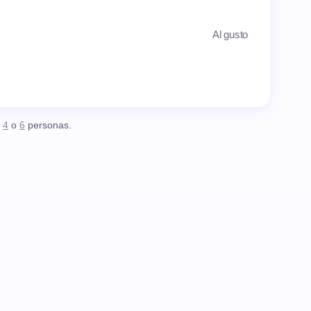
Al gusto
,
4
o
6
personas.