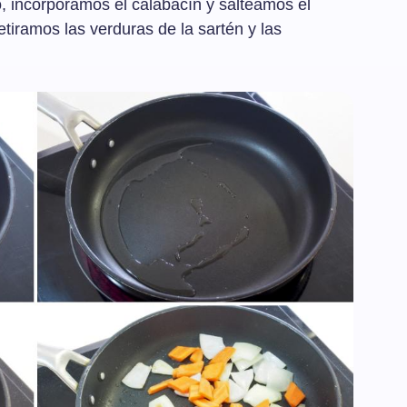
o, incorporamos el calabacín y salteamos el
tiramos las verduras de la sartén y las