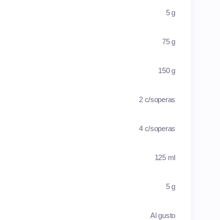
5 g
75 g
150 g
2 c/soperas
4 c/soperas
125 ml
5 g
Al gusto