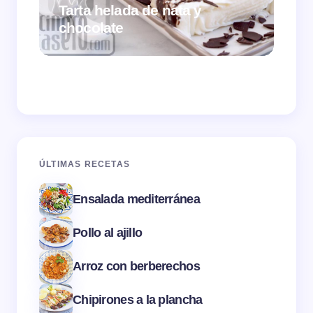
Tarta helada de nata y
chocolate
Cr
ÚLTIMAS RECETAS
Ensalada mediterránea
Pollo al ajillo
Arroz con berberechos
Chipirones a la plancha