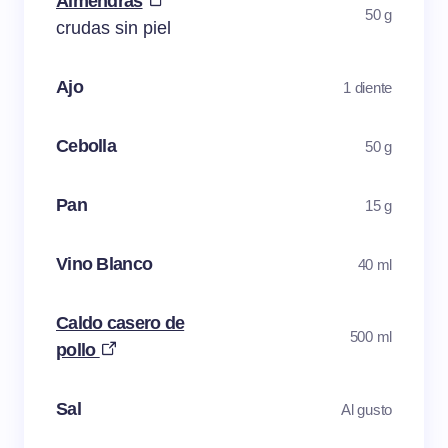
Almendras
50 g
crudas sin piel
Ajo
1 diente
Cebolla
50 g
Pan
15 g
Vino Blanco
40 ml
Caldo casero de
500 ml
pollo
Sal
Al gusto