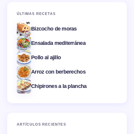
ÚLTIMAS RECETAS
Bizcocho de moras
Ensalada mediterránea
Pollo al ajillo
Arroz con berberechos
Chipirones a la plancha
ARTÍCULOS RECIENTES