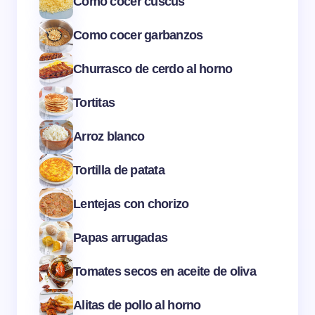
Cómo cocer cuscús
Como cocer garbanzos
Churrasco de cerdo al horno
Tortitas
Arroz blanco
Tortilla de patata
Lentejas con chorizo
Papas arrugadas
Tomates secos en aceite de oliva
Alitas de pollo al horno