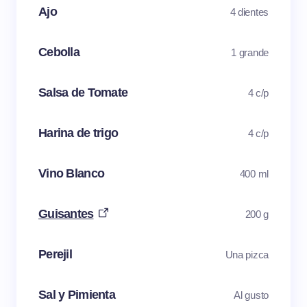
Ajo
4 dientes
Cebolla
1 grande
Salsa de Tomate
4 c/p
Harina de trigo
4 c/p
Vino Blanco
400 ml
Guisantes
200 g
Perejil
Una pizca
Sal y Pimienta
Al gusto