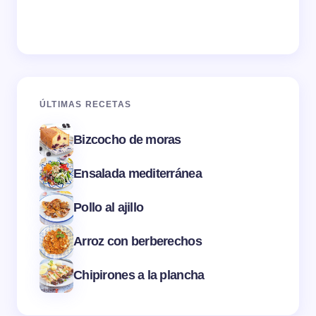
ÚLTIMAS RECETAS
Bizcocho de moras
Ensalada mediterránea
Pollo al ajillo
Arroz con berberechos
Chipirones a la plancha