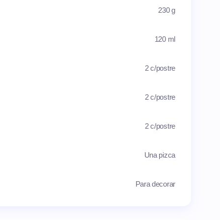
230 g
120 ml
2 c/postre
2 c/postre
2 c/postre
Una pizca
Para decorar