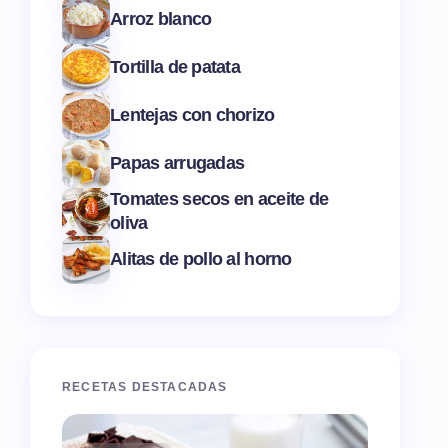
Arroz blanco
Tortilla de patata
Lentejas con chorizo
Papas arrugadas
Tomates secos en aceite de
oliva
Alitas de pollo al horno
RECETAS DESTACADAS