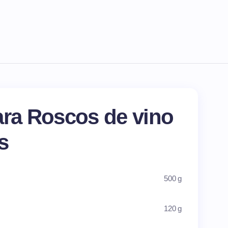
ara Roscos de vino
s
500 g
120 g