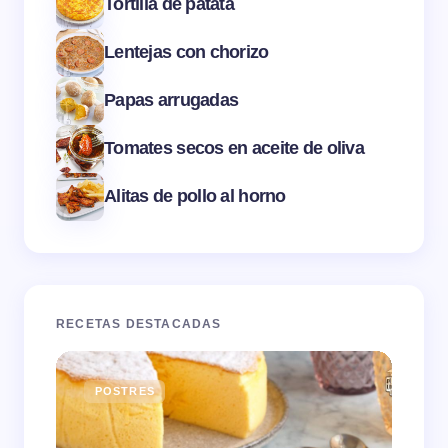
Tortilla de patata
Lentejas con chorizo
Papas arrugadas
Tomates secos en aceite de oliva
Alitas de pollo al horno
RECETAS DESTACADAS
POSTRES
E