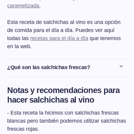
caramelizada
.
Esta receta de salchichas al vino es una opción
de comida para el día a día. Puedes ver aquí
todas las
recetas para el día a día
que tenemos
en la web.
¿Qué son las salchichas frescas?
Las salchichas frescas se consideran un embutido
fresco que se elabora habitualmente a partir de carne
Notas y recomendaciones para
picada de cerdo o de vacuno aunque también las hay
hacer salchichas al vino
de pollo o de cordero. Las salchichas frescas se
diferencian de los otros tipos de salchichas en que las
- Esta receta la hicimos con salchichas frescas
frescas no tienen ni un proceso de curación ni un
proceso de cocinado.
blancas pero también podemos utilizar salchichas
frescas rojas.