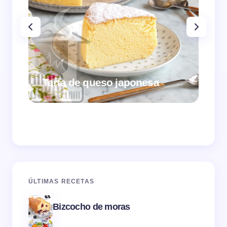
Tarta de queso japonesa
Cr
ÚLTIMAS RECETAS
Bizcocho de moras