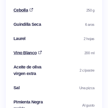
Cebolla
250 g
Guindilla Seca
6 aros
Laurel
2 hojas
Vino Blanco
200 ml
Aceite de oliva
2 c/postre
virgen extra
Sal
Una pizca
Pimienta Negra
Al gusto