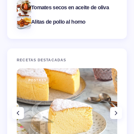
Tomates secos en aceite de oliva
Alitas de pollo al horno
RECETAS DESTACADAS
POSTRES
E