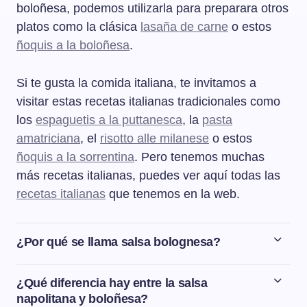
boloñesa, podemos utilizarla para preparara otros
platos como la clásica
lasaña de carne
o estos
ñoquis a la boloñesa
.
Si te gusta la comida italiana, te invitamos a
visitar estas recetas italianas tradicionales como
los
espaguetis a la puttanesca
, la
pasta
amatriciana
, el
risotto alle milanese
o estos
ñoquis a la sorrentina
. Pero tenemos muchas
más recetas italianas, puedes ver aquí todas las
recetas italianas
que tenemos en la web.
¿Por qué se llama salsa bolognesa?
El nombre bolognesa viene de la ciudad de Bolonia, en
Italia. En italiano, el nombre de la salsa boloñesa es
¿Qué diferencia hay entre la salsa
ragù bolognese. Ragù viene del francés ragoût, que
napolitana y boloñesa?