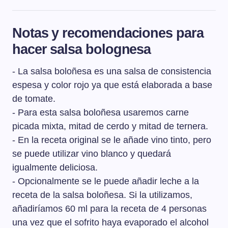
significa abrir el apetito.
La principal diferencia entres la salsa napolitana y la
boloñesa es que la salsa napolitana no lleva en su
Notas y recomendaciones para
elaboración ni carne ni tocino, que sí lleva la salsa
hacer salsa bolognesa
boloñesa. Podemos decir que la salsa napolitana es
una salsa de tomate, también conocida como salsa
- La salsa boloñesa es una salsa de consistencia
marinara.
espesa y color rojo ya que está elaborada a base
de tomate.
- Para esta salsa boloñesa usaremos carne
picada mixta, mitad de cerdo y mitad de ternera.
- En la receta original se le añade vino tinto, pero
se puede utilizar vino blanco y quedará
igualmente deliciosa.
- Opcionalmente se le puede añadir leche a la
receta de la salsa boloñesa. Si la utilizamos,
añadiríamos 60 ml para la receta de 4 personas
una vez que el sofrito haya evaporado el alcohol