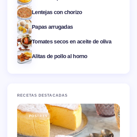
Lentejas con chorizo
Papas arrugadas
Tomates secos en aceite de oliva
Alitas de pollo al horno
RECETAS DESTACADAS
POSTRES
E