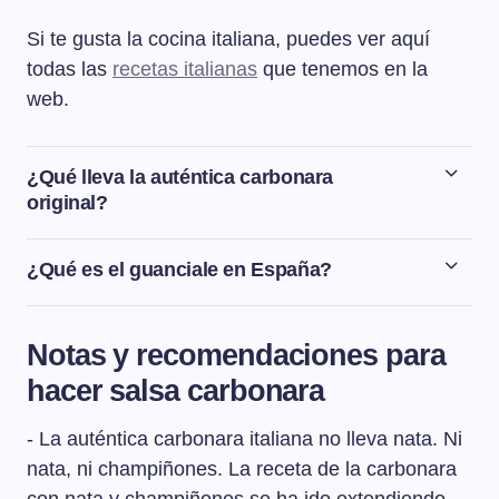
Si te gusta la cocina italiana, puedes ver aquí
todas las
recetas italianas
que tenemos en la
web.
¿Qué lleva la auténtica carbonara
original?
La receta de la salsa carbonara italiana auténtica se
hace con huevos, queso parmesano y guanciale
¿Qué es el guanciale en España?
(panceta o bacon). No lleva nata ni champiñones.
El guanciale es un embutido tradicional italiano que se
hace con las carrilleras de cerdo. En España es difícil
Notas y recomendaciones para
de encontrar el guanciale, por lo que para preparar
hacer salsa carbonara
recetas italianas como la carbonara o la amatriciana,
podemos utilizar bacon o panceta.
- La auténtica carbonara italiana no lleva nata. Ni
nata, ni champiñones. La receta de la carbonara