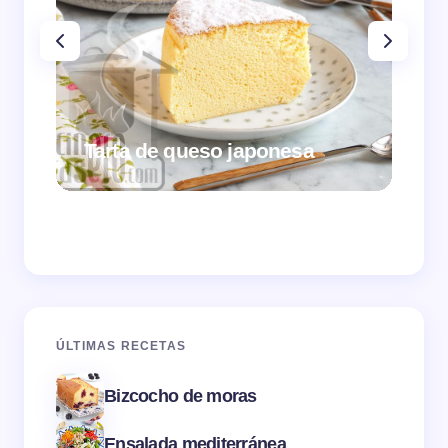
Tarta de queso japonesa
Cr
ÚLTIMAS RECETAS
Bizcocho de moras
Ensalada mediterránea