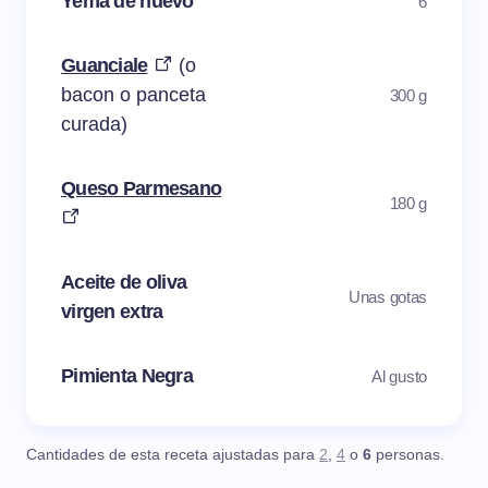
Yema de huevo
6
Guanciale
(o
bacon o panceta
300 g
curada)
Queso Parmesano
180 g
Aceite de oliva
Unas gotas
virgen extra
Pimienta Negra
Al gusto
Cantidades de esta receta ajustadas para
2
,
4
o
6
personas.