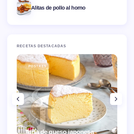
Alitas de pollo al horno
RECETAS DESTACADAS
POSTRES
E
Tarta de queso japonesa
Cr