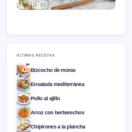
ÚLTIMAS RECETAS
Bizcocho de moras
Ensalada mediterránea
Pollo al ajillo
Arroz con berberechos
Chipirones a la plancha