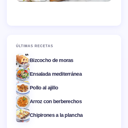
ÚLTIMAS RECETAS
Bizcocho de moras
Ensalada mediterránea
Pollo al ajillo
Arroz con berberechos
Chipirones a la plancha