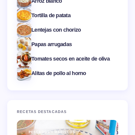
Arroz blanco
Tortilla de patata
Lentejas con chorizo
Papas arrugadas
Tomates secos en aceite de oliva
Alitas de pollo al horno
RECETAS DESTACADAS
PESCADOS Y MARISCOS
PE