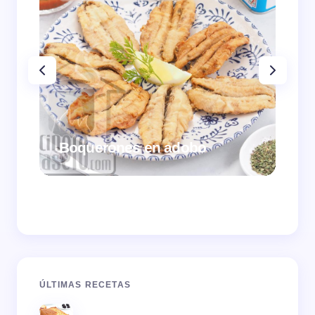
Boquerones en adobo
Me
ÚLTIMAS RECETAS