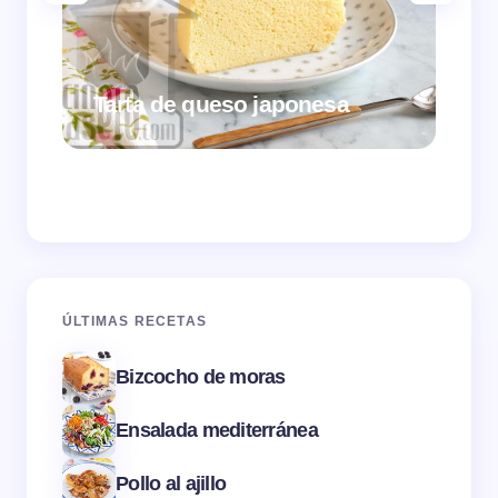
Tarta de queso japonesa
Cr
ÚLTIMAS RECETAS
Bizcocho de moras
Ensalada mediterránea
Pollo al ajillo