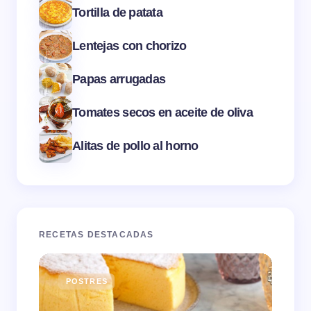
Tortilla de patata
Lentejas con chorizo
Papas arrugadas
Tomates secos en aceite de oliva
Alitas de pollo al horno
RECETAS DESTACADAS
POSTRES
E