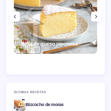
Tarta de queso japonesa
Cr
ÚLTIMAS RECETAS
Bizcocho de moras